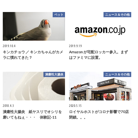
ペット
ニュース＆その他
2019.10.4
2019.9.19
キンカチョウ ／ キンカちゃんがカメ
Amazon が宅配ロッカー参入。まず
ラに慣れてきた？
はファミマに設置。
潰瘍性大腸炎
ニュース＆その他
2018.4.3
2020.5.15
潰瘍性大腸炎 紙ヤスリでオシリを
ロイヤルホストがコロナ影響で70店
磨いてもねぇ・・・ 体験記-11
閉鎖。。。