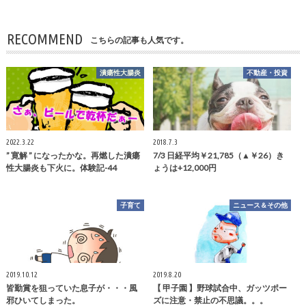
RECOMMEND
こちらの記事も人気です。
潰瘍性大腸炎
不動産・投資
2022.3.22
2018.7.3
” 寛解 ” になったかな。再燃した潰瘍
7/3 日経平均￥21,785（▲￥26）き
性大腸炎も下火に。体験記-44
ょうは+12,000円
子育て
ニュース＆その他
2019.10.12
2019.8.20
皆勤賞を狙っていた息子が・・・風
【 甲子園 】野球試合中、ガッツポー
邪ひいてしまった。
ズに注意・禁止の不思議。。。