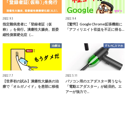
2022.9.5
2022.9.4
指定難病患者に「登録者証（仮
【驚愕】Google Chrome拡張機能に
称）」を発行。潰瘍性大腸炎、筋委
「アフィリエイト収益を不正に得る…
縮性側索硬化症（…
治療法
IT＆PC,スマホ
2022.7.7
2022.5.11
【世界初の試み】潰瘍性大腸炎の治
パソコン用のエアダスター買うなら
療で「オルガノイド」を患部に移植
「電動エアダスター」が経済的。エ
アーが強力で…