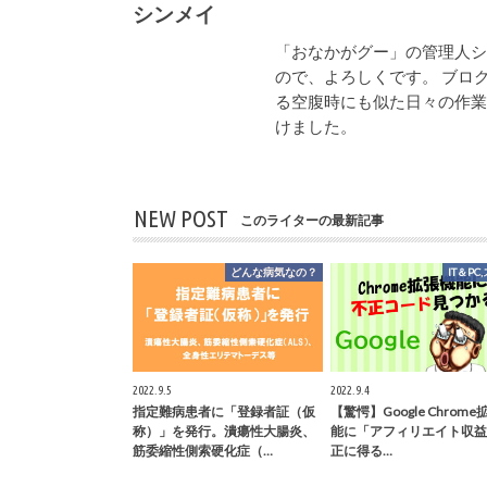
シンメイ
「おなかがグー」の管理人
ので、よろしくです。 ブロ
る空腹時にも似た日々の作
けました。
NEW POST
このライターの最新記事
どんな病気なの？
IT＆PC
2022.9.5
2022.9.4
指定難病患者に「登録者証（仮
【驚愕】Google Chrom
称）」を発行。潰瘍性大腸炎、
能に「アフィリエイト収益
筋委縮性側索硬化症（…
正に得る…