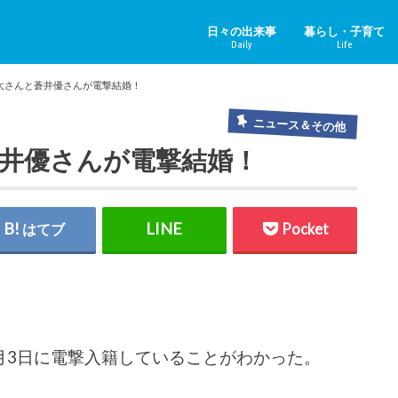
日々の出来事
暮らし・子育て
Daily
Life
ニュース＆その他
中国のニュース
健康
子育て
ペット
リフォーム
ホビー
YouTube
太さんと蒼井優さんが電撃結婚！
ニュース＆その他
井優さんが電撃結婚！
はてブ
Pocket
月3日に電撃入籍していることがわかった。