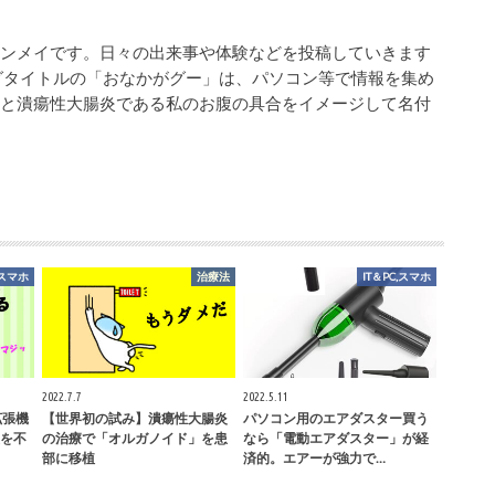
シンメイです。日々の出来事や体験などを投稿していきます
グタイトルの「おなかがグー」は、パソコン等で情報を集め
業と潰瘍性大腸炎である私のお腹の具合をイメージして名付
,スマホ
治療法
IT＆PC,スマホ
2022.7.7
2022.5.11
e拡張機
【世界初の試み】潰瘍性大腸炎
パソコン用のエアダスター買う
を不
の治療で「オルガノイド」を患
なら「電動エアダスター」が経
部に移植
済的。エアーが強力で…