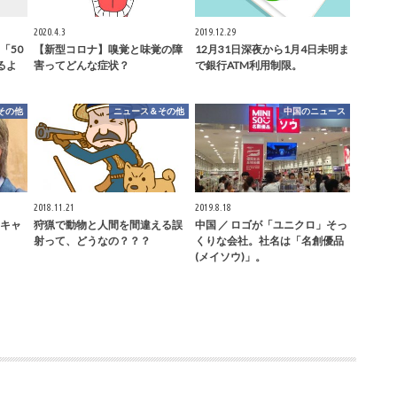
2020.4.3
2019.12.29
「50
【新型コロナ】嗅覚と味覚の障
12月31日深夜から1月4日未明ま
るよ
害ってどんな症状？
で銀行ATM利用制限。
その他
ニュース＆その他
中国のニュース
2018.11.21
2019.8.18
キャ
狩猟で動物と人間を間違える誤
中国 ／ ロゴが「ユニクロ」そっ
射って、どうなの？？？
くりな会社。社名は「名創優品
(メイソウ)」。