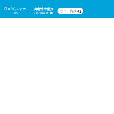
IT＆PC,スマホ
潰瘍性大腸炎
IT&PC
Ulcerative colitis
WordPressの設定など
PC関連＆スマホアプリ
Word
体験日記
どんな病気なの？
治療法
食に関すること