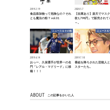
2019.2.19
2020.5.7
食品添加物って危険なの？それ
【在庫あり】楽天でマスク
とも魔法の粉？ vol.01
枚1,798円」で販売されて
～。
ニュース＆その他
ニュース＆
2019.6.14
2019.7.10
おっー、久保選手が世界一の名
番組を降ろされた芸能人と
門「レアル・マドリード」に移
スターたち。
籍！！！
ABOUT
この記事をかいた人