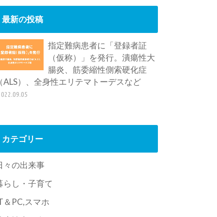
最新の投稿
指定難病患者に「登録者証
（仮称）」を発行。潰瘍性大
腸炎、筋委縮性側索硬化症
（ALS）、全身性エリテマトーデスなど
2022.09.05
カテゴリー
日々の出来事
暮らし・子育て
IT＆PC,スマホ