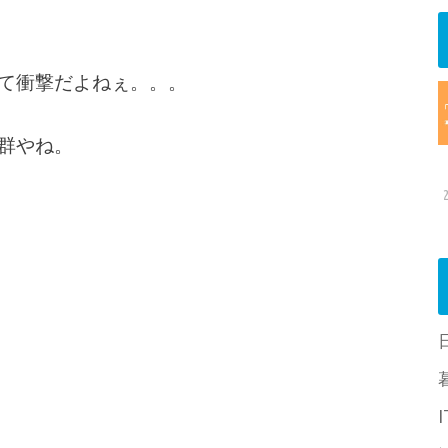
て衝撃だよねぇ。。。
群やね。