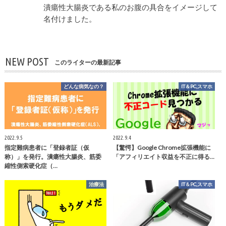
潰瘍性大腸炎である私のお腹の具合をイメージして
名付けました。
NEW POST
このライターの最新記事
どんな病気なの？
IT＆PC,スマホ
2022.9.5
2022.9.4
指定難病患者に「登録者証（仮
【驚愕】Google Chrome拡張機能に
称）」を発行。潰瘍性大腸炎、筋委
「アフィリエイト収益を不正に得る…
縮性側索硬化症（…
治療法
IT＆PC,スマホ