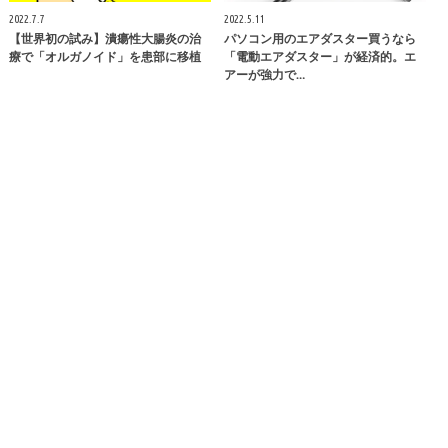
2022.7.7
2022.5.11
【世界初の試み】潰瘍性大腸炎の治
パソコン用のエアダスター買うなら
療で「オルガノイド」を患部に移植
「電動エアダスター」が経済的。エ
アーが強力で…