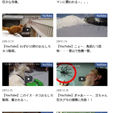
巨大な吊橋。
マンに襲われる～。。。
YouTube
YouTube
2018.12.31
2019.1.16
【YouTube】わずか11秒のおもしろ
【YouTube】こぇ～、鳥肌たつ恐
ネコ動画。
怖・・・雪山で危機一髪。
YouTube
YouTube
2019.3.25
2018.12.30
【YouTube】このイヌ・ネコおもしろ
【YouTube】ぎゃあ～～～、父ちゃん
動画、癒される～。
巨大グモの捕獲に失敗！！