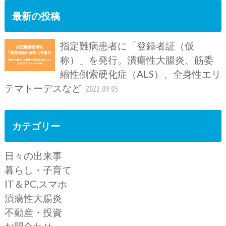
最新の投稿
指定難病患者に「登録者証（仮
称）」を発行。潰瘍性大腸炎、筋委
縮性側索硬化症（ALS）、全身性エリ
テマトーデスなど
2022.09.05
カテゴリー
日々の出来事
暮らし・子育て
IT＆PC,スマホ
潰瘍性大腸炎
不動産・投資