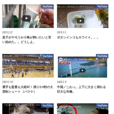
YouTube
YouTube
2019.2.27
2019.3.5
息子がヤモリか小鳥が飼いたいと言
ボタンインコもカワイイ。。。
い始めた。。どうしよ。
YouTube
YouTube
2019.5.10
2020.5.9
選手も監督も大絶叫！ 残り0.9秒の大
中国／こわっ。上下に大きく揺れる
逆転シュート （バスケ）
巨大な吊橋。
YouTube
YouTube