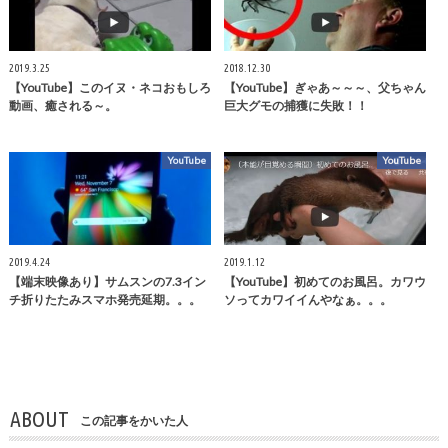
2019.3.25
2018.12.30
【YouTube】このイヌ・ネコおもしろ
【YouTube】ぎゃあ～～～、父ちゃん
動画、癒される～。
巨大グモの捕獲に失敗！！
YouTube
YouTube
2019.4.24
2019.1.12
【端末映像あり】サムスンの7.3イン
【YouTube】初めてのお風呂。カワウ
チ折りたたみスマホ発売延期。。。
ソってカワイイんやなぁ。。。
ABOUT
この記事をかいた人