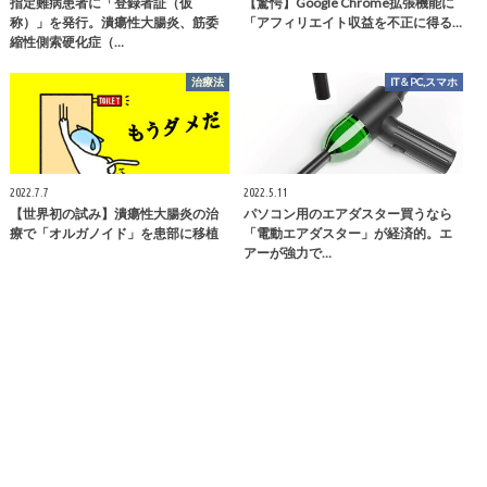
指定難病患者に「登録者証（仮
【驚愕】Google Chrome拡張機能に
称）」を発行。潰瘍性大腸炎、筋委
「アフィリエイト収益を不正に得る…
縮性側索硬化症（…
治療法
IT＆PC,スマホ
2022.7.7
2022.5.11
【世界初の試み】潰瘍性大腸炎の治
パソコン用のエアダスター買うなら
療で「オルガノイド」を患部に移植
「電動エアダスター」が経済的。エ
アーが強力で…