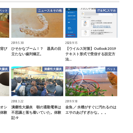
ペット
ニュース＆その他
IT＆PC,スマホ
2019.5.30
2020.9.15
背び
ひそかなブーム！？ 器具の目
【ウイルス対策】Outlook 2019
立たない歯列矯正。
テキスト形式で受信する設定方
法…
大腸炎
潰瘍性大腸炎
ペット
2018.3.22
2019.9.18
オシ
潰瘍性大腸炎 朝の通勤電車は
金魚 ／ 水槽がすぐに汚れるのは
体験
不思議と落ち着いていた。体験
エサのあげすぎかな。。。
記-9