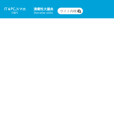
IT＆PC,スマホ
潰瘍性大腸炎
IT&PC
Ulcerative colitis
WordPressの設定など
PC関連＆スマホアプリ
Word
体験日記
どんな病気なの？
治療法
食に関すること