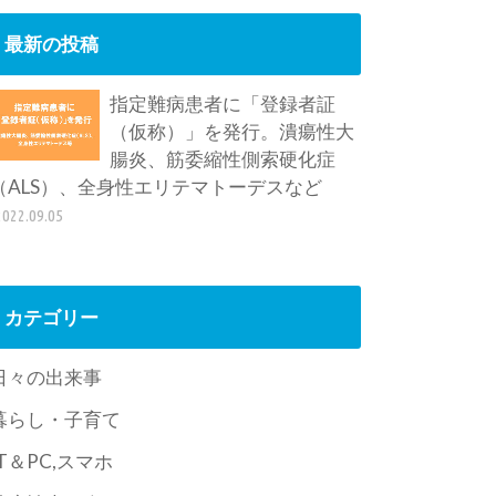
最新の投稿
指定難病患者に「登録者証
（仮称）」を発行。潰瘍性大
腸炎、筋委縮性側索硬化症
（ALS）、全身性エリテマトーデスなど
2022.09.05
カテゴリー
日々の出来事
暮らし・子育て
IT＆PC,スマホ