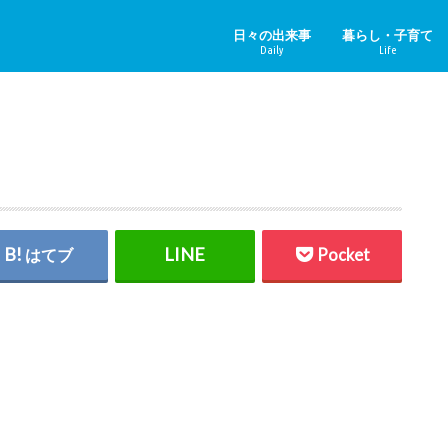
日々の出来事
暮らし・子育て
Daily
Life
ニュース＆その他
中国のニュース
健康
子育て
ペット
リフォーム
ホビー
YouTube
はてブ
Pocket