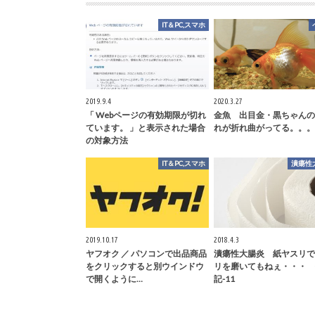
IT＆PC,スマホ
2019.9.4
2020.3.27
「 Webページの有効期限が切れ
金魚 出目金・黒ちゃんの
ています。 」と表示された場合
れが折れ曲がってる。。。
の対象方法
IT＆PC,スマホ
潰瘍性
2019.10.17
2018.4.3
ヤフオク ／ パソコンで出品商品
潰瘍性大腸炎 紙ヤスリで
をクリックすると別ウインドウ
リを磨いてもねぇ・・・ 
で開くように…
記-11